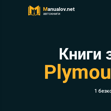
M
anualov.net
ук
автокниги
Книги 
Plymou
1 безк