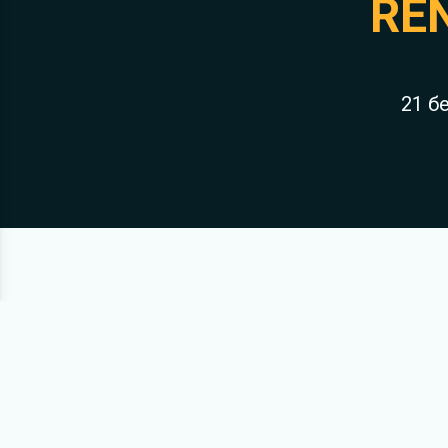
RE
21 б