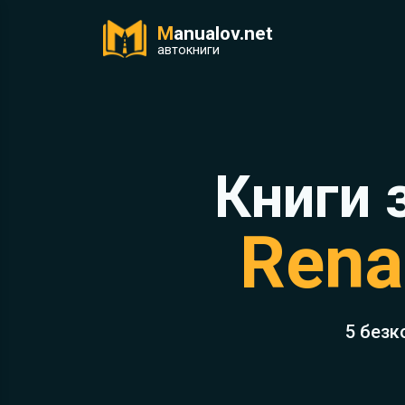
M
anualov.net
ук
автокниги
Книги 
Renau
5 безк