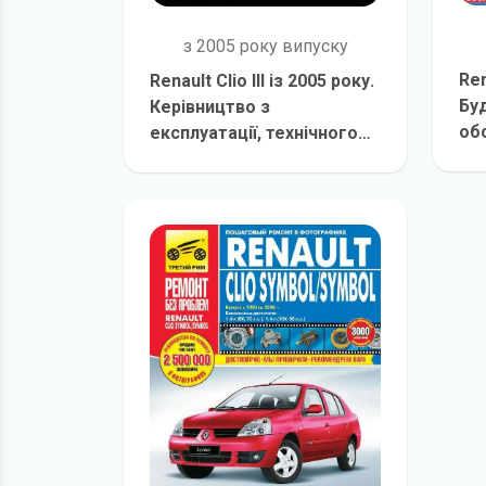
з 2005 року випуску
Ren
Renault Clio III із 2005 року.
Буд
Керівництво з
об
експлуатації, технічного
обслуговування та
детальніше
ремонту