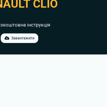
NAULT CLIO
езкоштовна інструкція
Завантажити
© 2012-2026
M
anualov.net