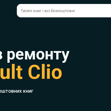
з ремонту
lt Clio
оштовних книг