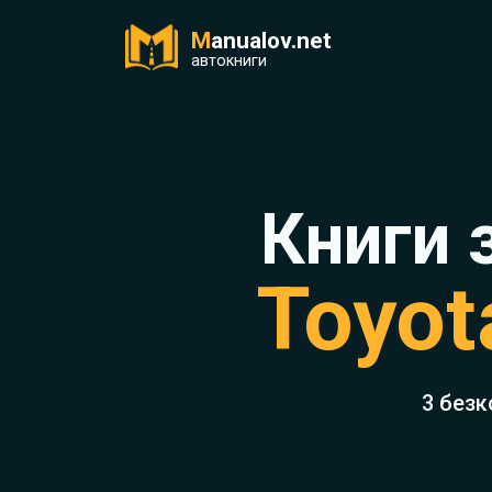
M
anualov.net
ук
автокниги
Книги 
Toyot
3 безк