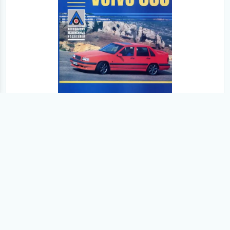
1992-1995 років випуску
Volvo 850 1992-1995. Керівництво з
експлуатації, ремонту та технічного
обслуговування
детальніше
© 2012-2026
M
anualov.net