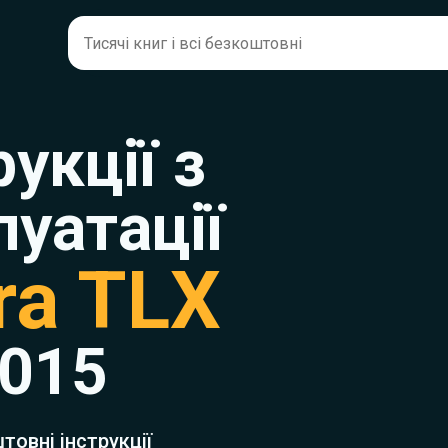
рукції з
луатації
ra TLX
015
товні інструкції