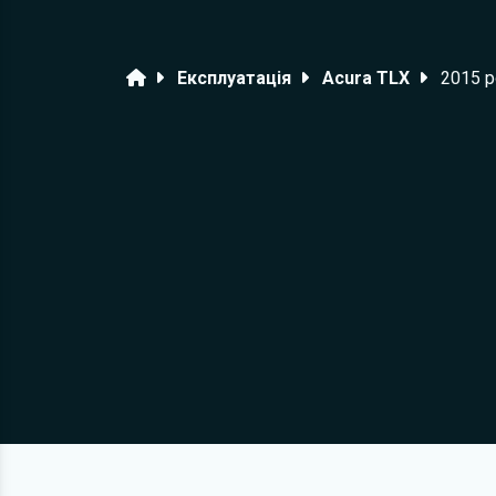
Головна
Експлуатація
Acura TLX
2015 р