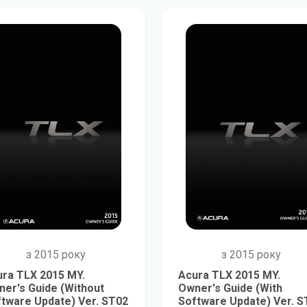
з 2015 року
з 2015 року
ra TLX 2015 MY.
Acura TLX 2015 MY.
er's Guide (Without
Owner's Guide (With
tware Update) Ver. ST02
Software Update) Ver. S