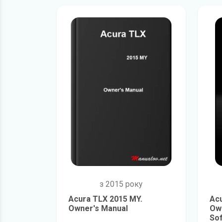
з 2015 року
Acura TLX 2015 MY.
Acu
Owner's Manual
Own
Sof