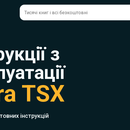
рукції з
луатації
ra TSX
товних інструкцій