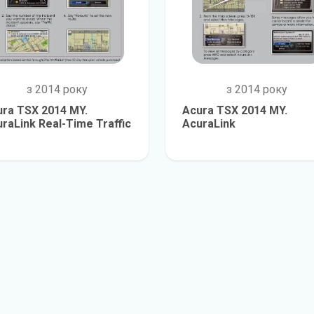
з 2014 року
з 2014 року
ra TSX 2014 MY.
Acura TSX 2014 MY.
raLink Real-Time Traffic
AcuraLink
детальніше
детальніш
© 2012-2026
M
anualov.net