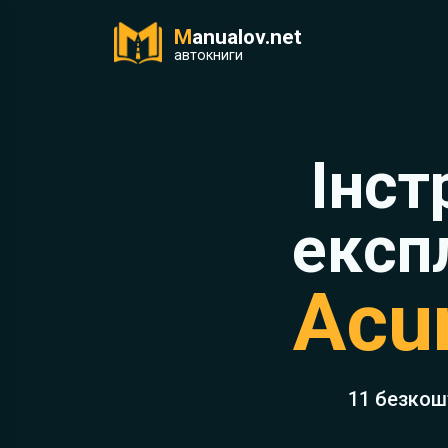
M
anualov.net
ук
автокниги
Інст
експ
Acu
11 безкош