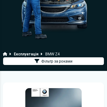
Головна
Експлуатація
BMW Z4
Фільтр за роками