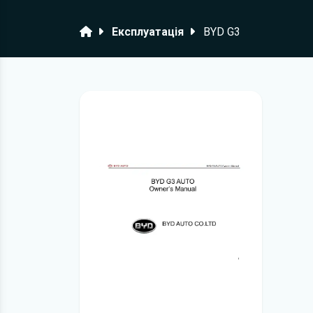
Головна
Експлуатація
BYD G3