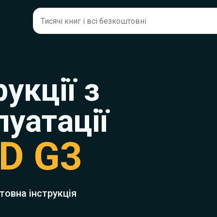
рукції з
луатації
D G3
товна інструкція