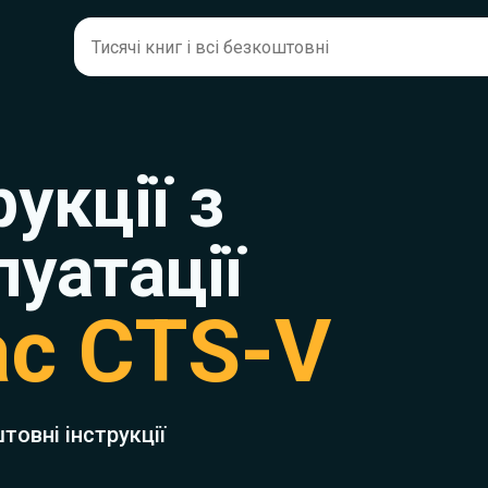
рукції з
луатації
ac CTS-V
товні інструкції