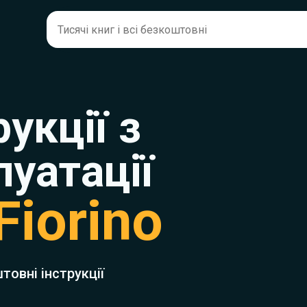
рукції з
луатації
 Fiorino
товні інструкції