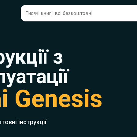
рукції з
луатації
i Genesis
товні інструкції