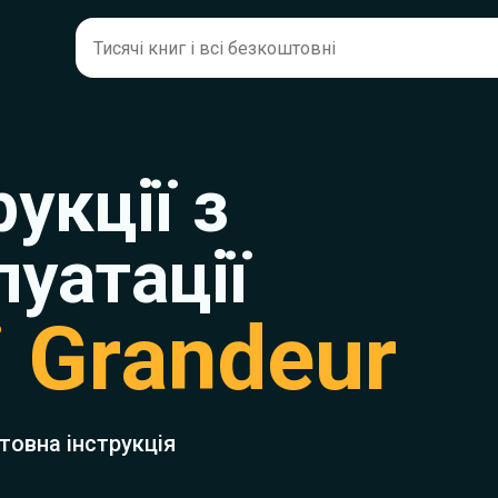
рукції з
луатації
 Grandeur
товна інструкція