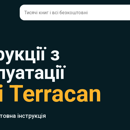
рукції з
луатації
 Terracan
товна інструкція