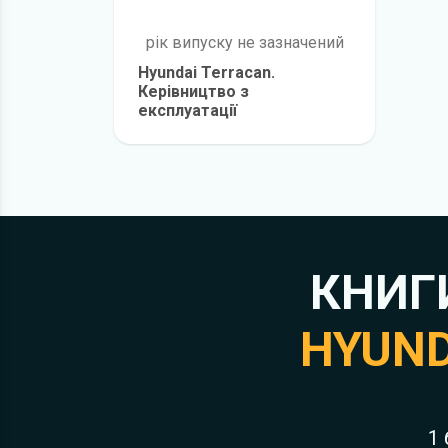
рік випуску не зазначений
Hyundai Terracan.
Керівництво з
експлуатації
детальніше
КНИГ
HYUND
1