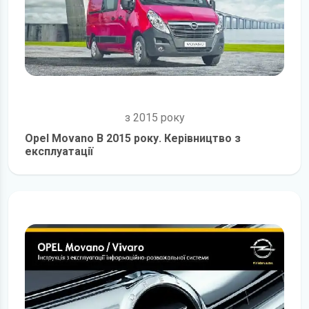
з 2015 року
Opel Movano B 2015 року. Керівництво з
експлуатації
детальніше