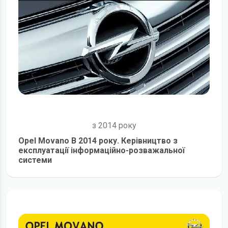
з 2014 року
Opel Movano B 2014 року. Керівництво з
експлуатації інформаційно-розважальної
системи
детальніше