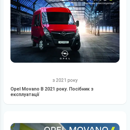
з 2021 року
Opel Movano B 2021 року. Посібник з
експлуатації
детальніше