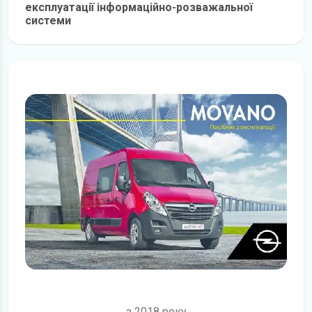
експлуатації інформаційно-розважальної
системи
детальніше
з 2018 року