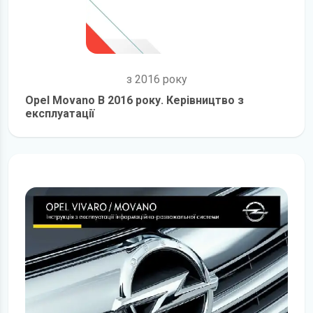
з 2016 року
Opel Movano B 2016 року. Керівництво з
експлуатації
детальніше