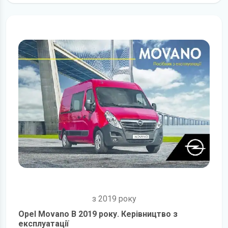
з 2019 року
Opel Movano B 2019 року. Керівництво з
експлуатації