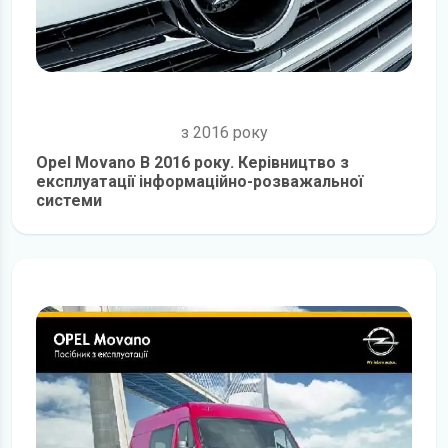
з 2016 року
Opel Movano B 2016 року. Керівництво з
експлуатації інформаційно-розважальної
системи
детальніше