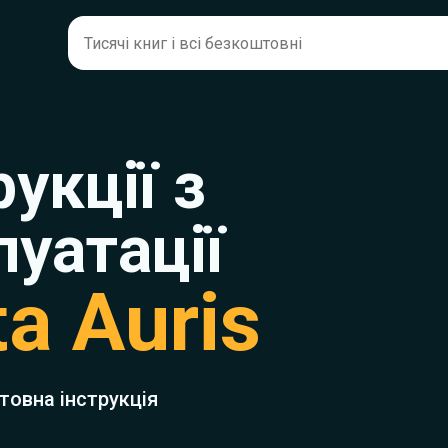
рукції з
луатації
a Auris
товна інструкція