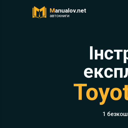
M
anualov.net
ук
автокниги
Інст
експ
Toyot
1 безкош