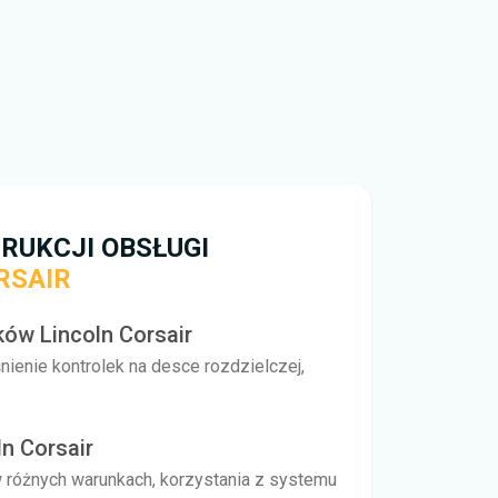
apisać plik na swoim urządzeniu. Nie ograniczamy
padku problemów skorzystaj z formularza
 rozwiązać problem i odpowiedzieć najszybciej jak
go,
jak pobrać
instrukcję obsługi Lincoln Corsair za
RUKCJI OBSŁUGI
RSAIR
ów Lincoln Corsair
nienie kontrolek na desce rozdzielczej,
n Corsair
 w różnych warunkach, korzystania z systemu