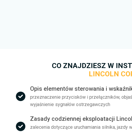
warunkami korzystania oraz z
prędkości pobierania. W przy
kontaktowego
. Postaramy się
to możliwe.
Więcej informacji na temat te
darmo.
CO ZNAJDZIESZ W INST
LINCOLN CO
Opis elementów sterowania i wskaźnik
przeznaczenie przycisków i przełączników, objaś
wyjaśnienie sygnałów ostrzegawczych
Zasady codziennej eksploatacji Lincol
zalecenia dotyczące uruchamiania silnika, jazdy