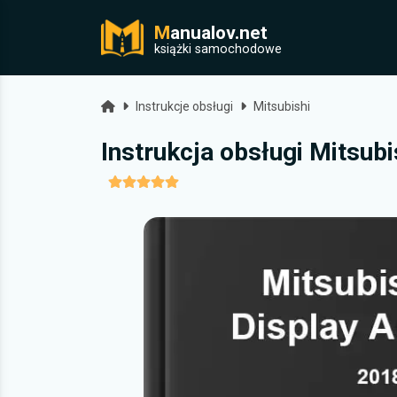
M
anualov.net
j
książki samochodowe
Strona główna
Instrukcje obsługi
Mitsubishi
Instrukcja obsługi Mitsub