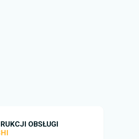
apisać plik na swoim urządzeniu. Nie ograniczamy
padku problemów skorzystaj z formularza
 rozwiązać problem i odpowiedzieć najszybciej jak
go,
jak pobrać
instrukcję obsługi Mitsubishi za
RUKCJI OBSŁUGI
HI