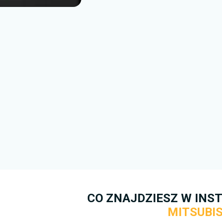
warunkami korzystania oraz z
prędkości pobierania. W przy
kontaktowego
. Postaramy się
to możliwe.
Więcej informacji na temat te
darmo.
CO ZNAJDZIESZ W INST
MITSUBIS