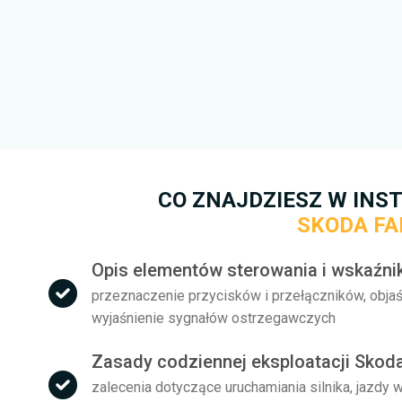
warunkami korzystania oraz z
prędkości pobierania. W przy
kontaktowego
. Postaramy się
to możliwe.
Więcej informacji na temat te
darmo.
CO ZNAJDZIESZ W INST
SKODA FA
Opis elementów sterowania i wskaźni
przeznaczenie przycisków i przełączników, objaś
wyjaśnienie sygnałów ostrzegawczych
Zasady codziennej eksploatacji Skod
zalecenia dotyczące uruchamiania silnika, jazdy