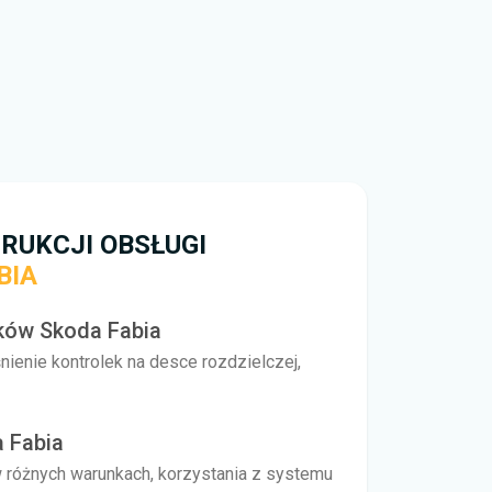
apisać plik na swoim urządzeniu. Nie ograniczamy
padku problemów skorzystaj z formularza
 rozwiązać problem i odpowiedzieć najszybciej jak
go,
jak pobrać
instrukcję obsługi Skoda Fabia za
RUKCJI OBSŁUGI
BIA
ków Skoda Fabia
nienie kontrolek na desce rozdzielczej,
a Fabia
 w różnych warunkach, korzystania z systemu