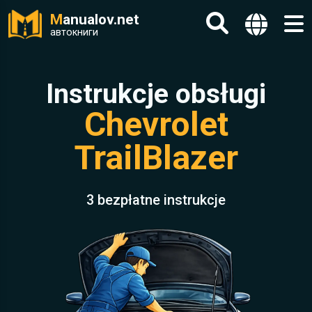
M
anualov.net
автокниги
Instrukcje obsługi
Chevrolet
TrailBlazer
3 bezpłatne instrukcje