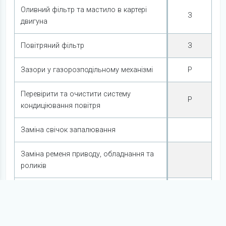
Оливний фільтр та мастило в картері
З
двигуна
Повітряний фільтр
З
Зазори у газорозподільному механізмі
Р
Перевірити та очистити систему
Р
кондиціювання повітря
Заміна свічок запалювання
Заміна ременя приводу, обладнання та
роликів
Замінити охолодну рідину
Заміна ременя приводу ГРМ та роликів