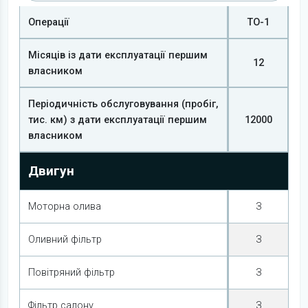
Операції
ТО-1
Місяців із дати експлуатації першим
12
власником
Періодичність обслуговування (пробіг,
тис. км) з дати експлуатації першим
12000
власником
Двигун
Моторна олива
З
Оливний фільтр
З
Повітряний фільтр
З
Фільтр салону
З