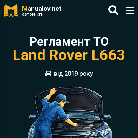
M
anualov.net
автокниги
Регламент ТО
Land Rover L663
від 2019 року