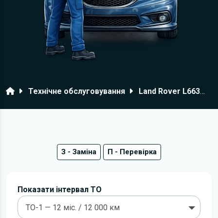
Головна
Технічне обслуговування
Land Rover L663
в
З - Заміна
П - Перевірка
Показати інтервал ТО
ТО-1 — 12 міс. / 12 000 км