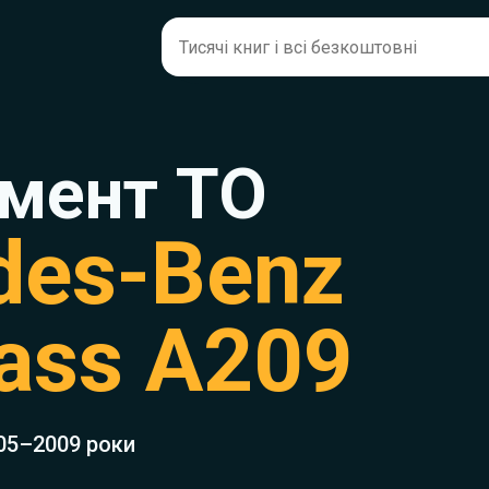
мент ТО
des-Benz
ass A209
05–2009 роки