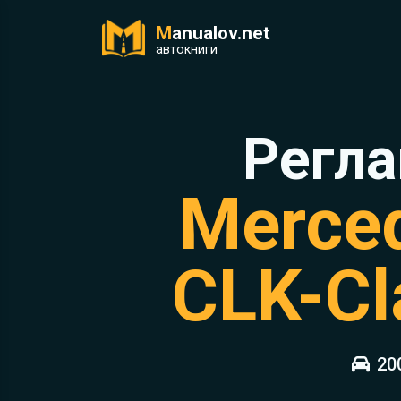
M
anualov.net
ук
автокниги
Регла
Merce
CLK-Cl
20