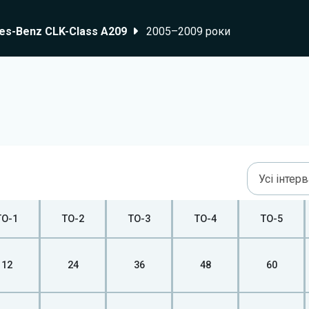
es-Benz CLK-Class A209
2005–2009 роки
Усі інтер
ТО-1
ТО-2
ТО-3
ТО-4
ТО-5
12
24
36
48
60