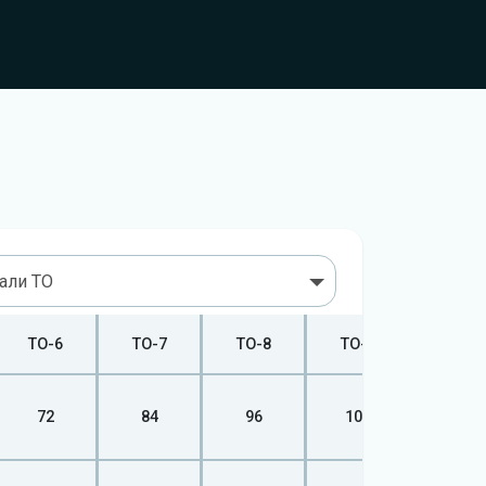
вали ТО
ТО-6
ТО-7
ТО-8
ТО-9
ТО-10
72
84
96
108
120