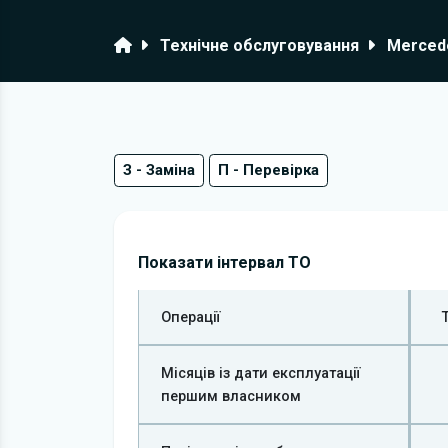
Головна
Технічне обслуговування
Merced
З - Заміна
П - Перевірка
Показати інтервал ТО
Операції
Місяців із дати експлуатації
першим власником