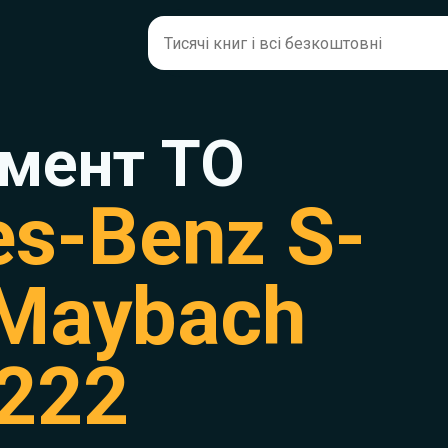
мент ТО
s-Benz S-
 Maybach
222