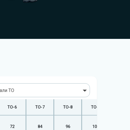
вали ТО
ТО-6
ТО-7
ТО-8
ТО-9
ТО-10
72
84
96
108
120