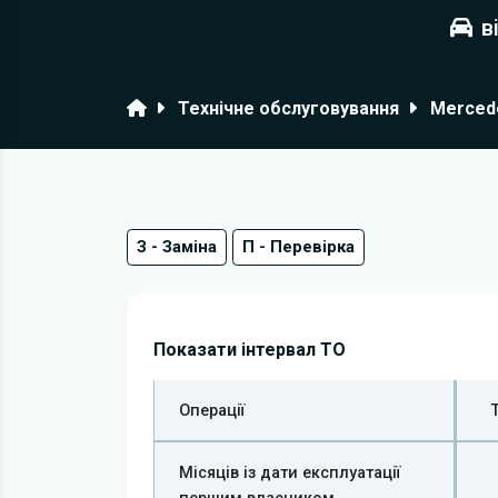
в
Головна
Технічне обслуговування
Mercede
З - Заміна
П - Перевірка
Показати інтервал ТО
Операції
Місяців із дати експлуатації