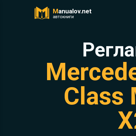
M
anualov.net
ук
автокниги
Регла
Mercede
Class
X