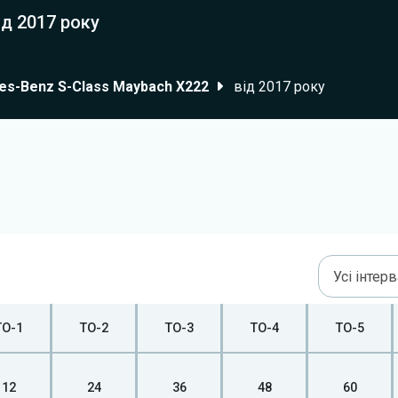
ід 2017 року
s-Benz S-Class Maybach X222
від 2017 року
Усі інтер
ТО-1
ТО-2
ТО-3
ТО-4
ТО-5
12
24
36
48
60