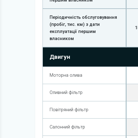
першим власником
Періодичність обслуговування
(пробіг, тис. км) з дати
1
експлуатації першим
власником
Двигун
Моторна олива
Оливний фільтр
Повітряний фільтр
Салонний фільтр