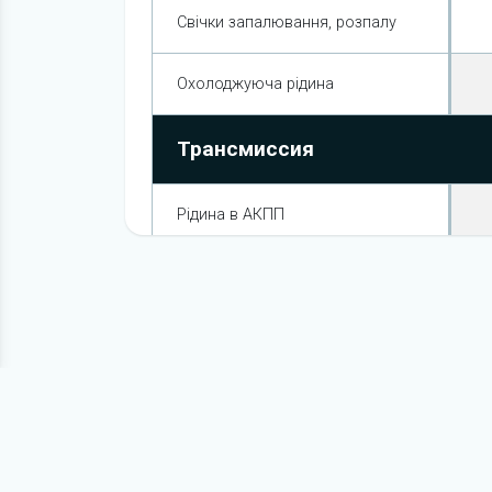
Свічки запалювання, розпалу
Охолоджуюча рідина
Трансмиссия
Рідина в АКПП
Олива в роздатковій коробці та
редукторах
Гальмівна система
Гальмівна рідина