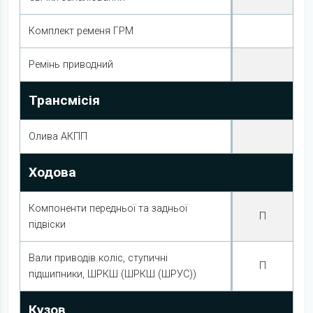
Комплект ременя ГРМ
Ремінь приводний
Трансмісія
Олива АКПП
Ходова
Компоненти передньої та задньої
П
підвіски
Вали приводів коліс, ступичні
П
підшипники, ШРКШ (ШРКШ (ШРУС))
Кузов