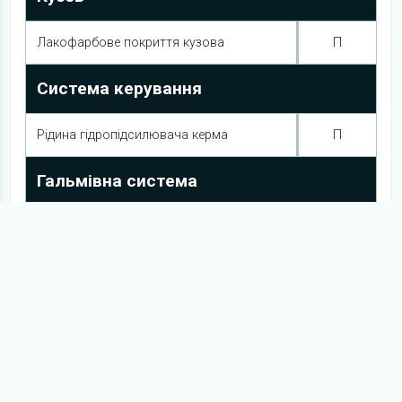
Лакофарбове покриття кузова
П
Система керування
Рідина гідропідсилювача керма
П
Гальмівна система
Гальмівна рідина
Трубопровіди
П
Електрообладнання
АКБ
П