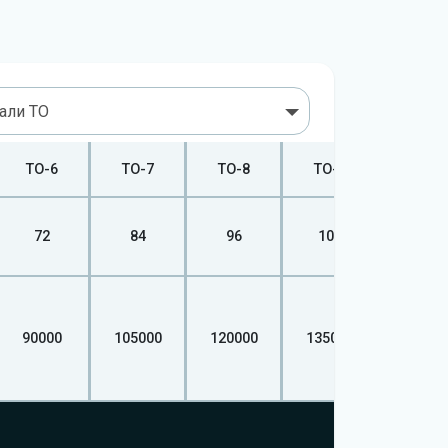
вали ТО
ТО-6
ТО-7
ТО-8
ТО-9
ТО-10
72
84
96
108
120
90000
105000
120000
135000
15000