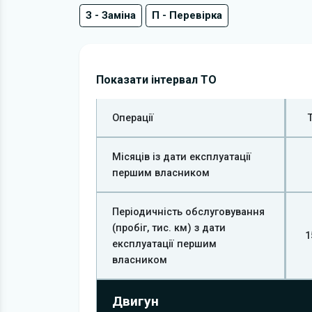
З - Заміна
П - Перевірка
Показати інтервал ТО
Операції
Місяців із дати експлуатації
першим власником
Періодичність обслуговування
(пробіг, тис. км) з дати
1
експлуатації першим
власником
Двигун