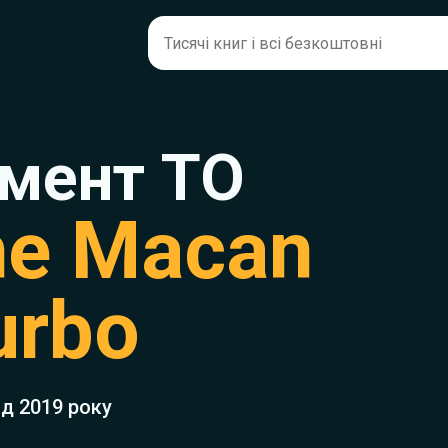
мент ТО
he Macan
urbo
ід 2019 року