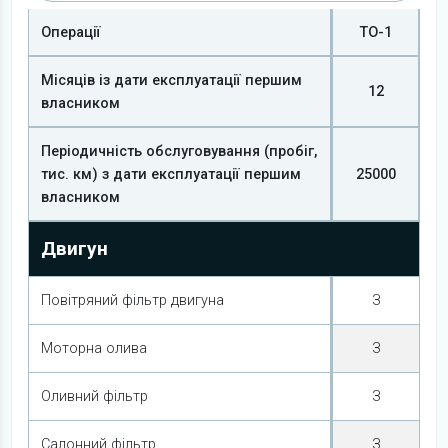
Операції
ТО-1
Місяців із дати експлуатації першим
12
власником
Періодичність обслуговування (пробіг,
тис. км) з дати експлуатації першим
25000
власником
Двигун
Повітряний фільтр двигуна
З
Моторна олива
З
Оливний фільтр
З
Салонний фільтр
З