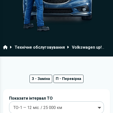
Головна
Технічне обслуговування
Volkswagen up!
2
З - Заміна
П - Перевірка
Показати інтервал ТО
ТО-1 — 12 міс. / 25 000 км