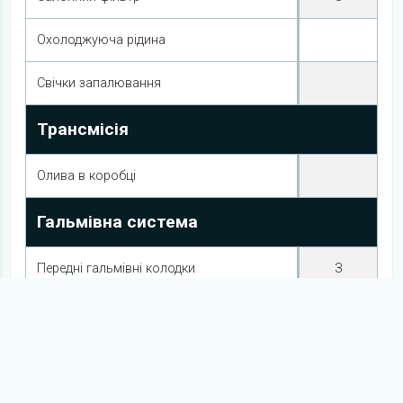
Охолоджуюча рідина
Свічки запалювання
Трансмісія
Олива в коробці
Гальмівна система
Передні гальмівні колодки
З
Задні гальмівні колодки
Електрообладнання