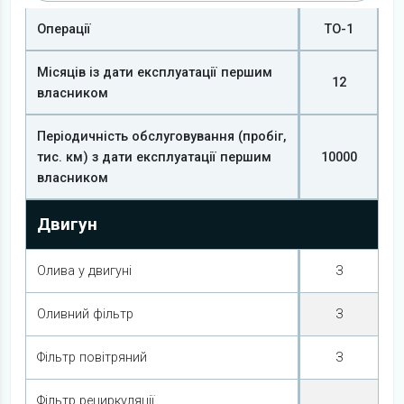
Операції
ТО-1
Місяців із дати експлуатації першим
12
власником
Періодичність обслуговування (пробіг,
тис. км) з дати експлуатації першим
10000
власником
Двигун
Олива у двигуні
З
Оливний фільтр
З
Фільтр повітряний
З
Фільтр рециркуляції