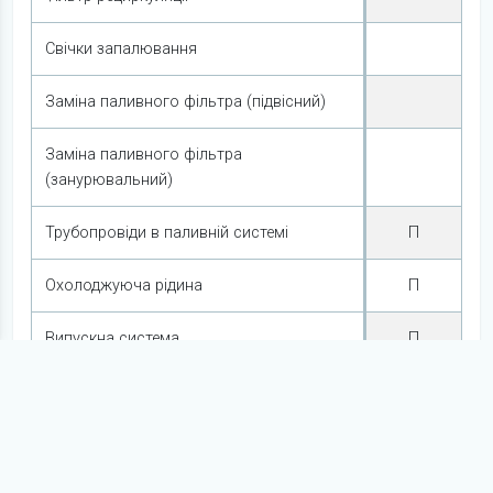
Свічки запалювання
Заміна паливного фільтра (підвісний)
Заміна паливного фільтра
(занурювальний)
Трубопровіди в паливній системі
П
Охолоджуюча рідина
П
Випускна система
П
Трансмісія
Олива в МКПП