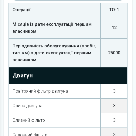
Операції
ТО-1
Місяців із дати експлуатації першим
12
власником
Періодичність обслуговування (пробіг,
тис. км) з дати експлуатації першим
25000
власником
Двигун
Повітряний фільтр двигуна
З
Олива двигуна
З
Оливний фільтр
З
Салонний фільтр
З