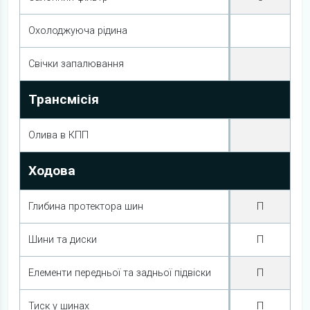
Охолоджуюча рідина
Свічки запалювання
Трансмісія
Олива в КПП
Ходова
Глибина протектора шин
П
Шини та диски
П
Елементи передньої та задньої підвіски
П
Тиск у шинах
П