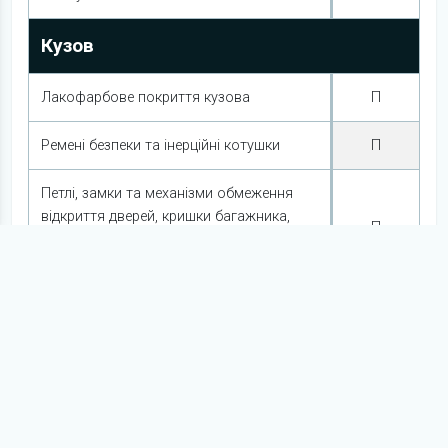
Кузов
Лакофарбове покриття кузова
П
Ремені безпеки та інерційні котушки
П
Петлі, замки та механізми обмеження
відкриття дверей, кришки багажника,
П
капота, а також циліндрів зовнішніх
замків
Система керування
Елементи рульового керування
П
Гальмівна система