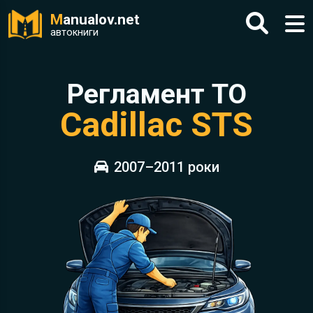
M
anualov.net
автокниги
Регламент ТО
Cadillac STS
2007–2011 роки