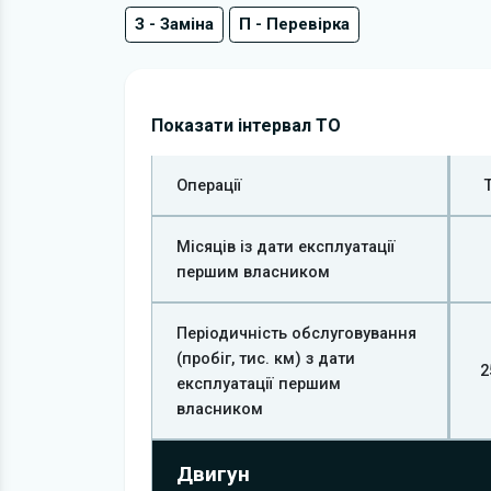
З - Заміна
П - Перевірка
Показати інтервал ТО
Операції
Місяців із дати експлуатації
першим власником
Періодичність обслуговування
(пробіг, тис. км) з дати
2
експлуатації першим
власником
Двигун