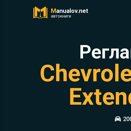
M
anualov.net
ук
автокниги
Регла
Chevrole
Exten
20