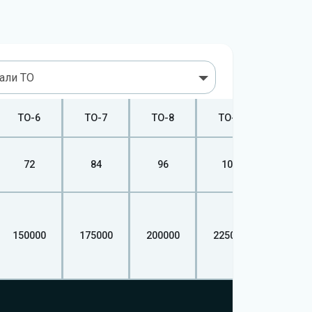
вали ТО
ТО-6
ТО-7
ТО-8
ТО-9
ТО-10
72
84
96
108
120
150000
175000
200000
225000
25000