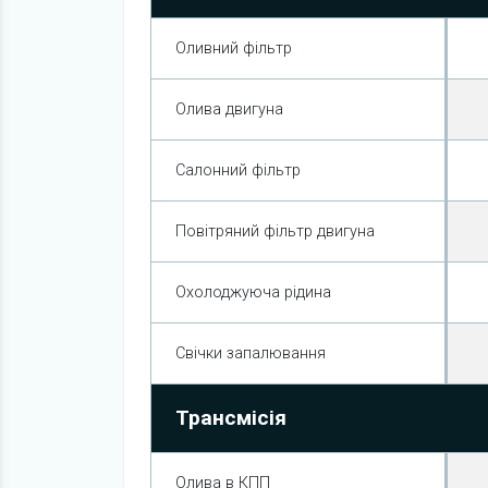
Оливний фільтр
Олива двигуна
Салонний фільтр
Повітряний фільтр двигуна
Охолоджуюча рідина
Свічки запалювання
Трансмісія
Олива в КПП