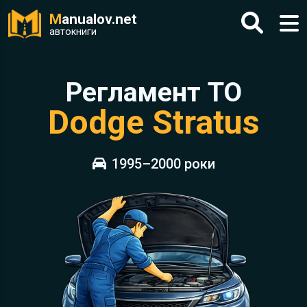
M
anualov.net
автокниги
Регламент ТО
Dodge Stratus
1995–2000 роки