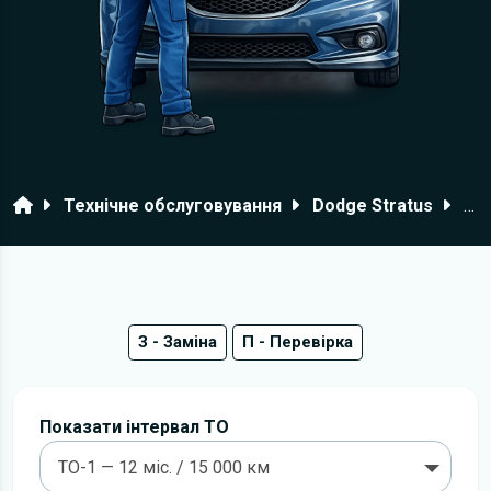
Головна
Технічне обслуговування
Dodge Stratus
19
З - Заміна
П - Перевірка
Показати інтервал ТО
ТО-1 — 12 міс. / 15 000 км