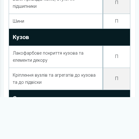
П
підшипники
Шини
П
Кузов
Лакофарбове покриття кузова та
П
елементи декору
Кріплення вузлів та агрегатів до кузова
П
та до підвіски
Система керування
Компоненти рульового керування
П
Гальмівна система