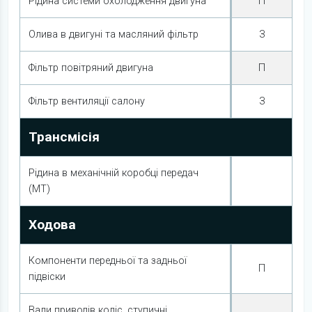
Рідина системи охолодження двигуна
П
Олива в двигуні та масляний фільтр
З
Фільтр повітряний двигуна
П
Фільтр вентиляції салону
З
Трансмісія
Рідина в механічній коробці передач
(МТ)
Ходова
Компоненти передньої та задньої
П
підвіски
Вали приводів коліс, ступичні