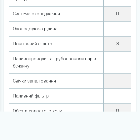
Система охолодження
П
Охолоджуюча рідина
Повітряний фільтр
З
Паливопроводи та трубопроводи парів
бензину
Свічки запалювання
Паливний фільтр
Оберти холостого ходу
П
Система примусової вентиляції картера