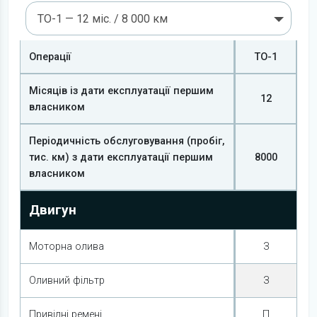
ТО-1 — 12 міс. / 8 000 км
Операції
ТО-1
Місяців із дати експлуатації першим
12
власником
Періодичність обслуговування (пробіг,
тис. км) з дати експлуатації першим
8000
власником
Двигун
Моторна олива
З
Оливний фільтр
З
Привідні ремені
П