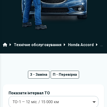
Головна
Технічне обслуговування
Honda Accord
200
З - Заміна
П - Перевірка
Показати інтервал ТО
ТО-1 — 12 міс. / 15 000 км