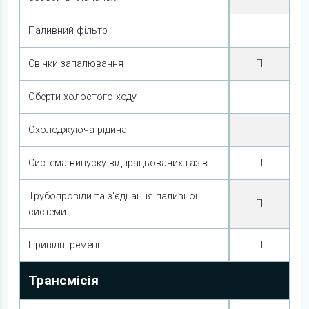
Паливний фільтр
Свічки запалювання
П
Оберти холостого ходу
Охолоджуюча рідина
Система випуску відпрацьованих газів
П
Трубопровіди та з'єднання паливної
П
системи
Привідні ремені
П
Трансмісія