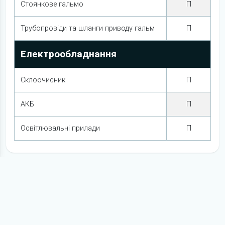
Стоянкове гальмо
П
Трубопровіди та шланги приводу гальм
П
Електрообладнання
Склоочисник
П
АКБ
П
Освітлювальні прилади
П
Книги з ремонту
Honda Accord
Всі