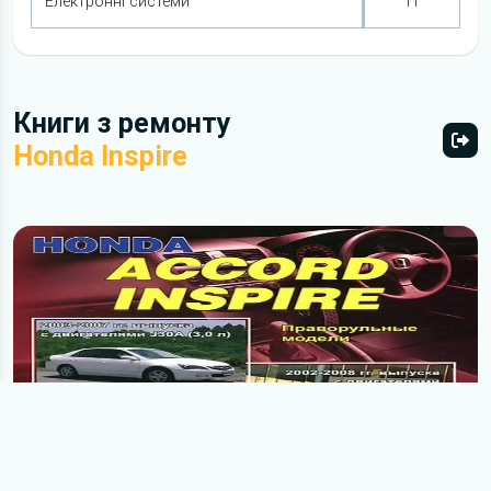
Електронні системи
П
Книги з ремонту
Honda Inspire
Всі