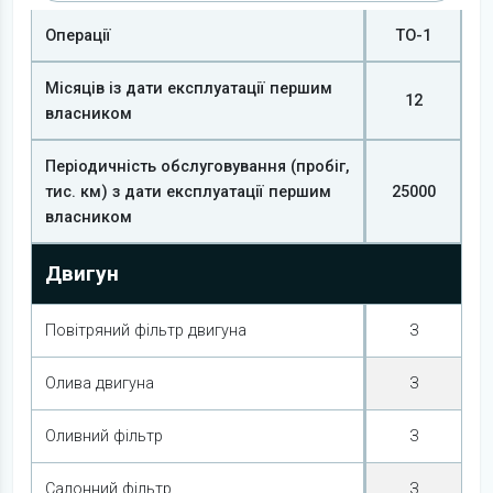
Операції
ТО-1
Місяців із дати експлуатації першим
12
власником
Періодичність обслуговування (пробіг,
тис. км) з дати експлуатації першим
25000
власником
Двигун
Повітряний фільтр двигуна
З
Олива двигуна
З
Оливний фільтр
З
Салонний фільтр
З