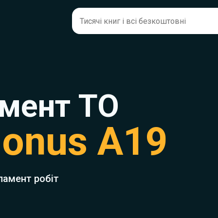
мент ТО
Bonus A19
ламент робіт