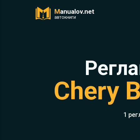
M
anualov.net
ук
автокниги
Регла
Chery 
1 рег