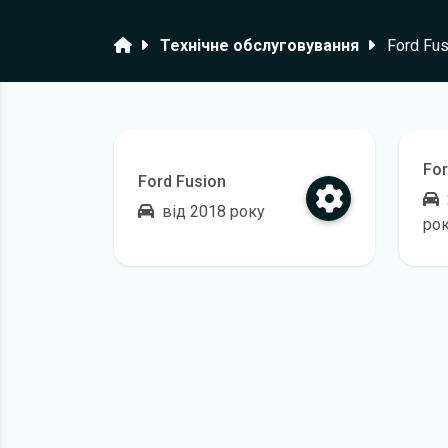
Головна
Технічне обслуговування
Ford Fus
For
Ford Fusion
від 2018 року
ро
Відкрити регламент технічного обслугов
Від