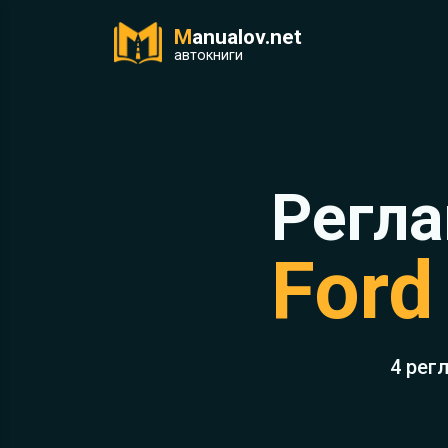
M
anualov.net
ук
автокниги
Регла
Ford
4 рег