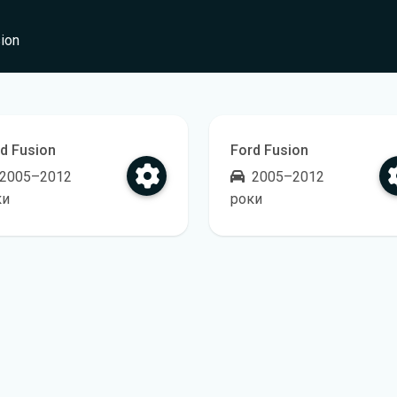
ion
d Fusion
Ford Fusion
2005–2012
2005–2012
ки
роки
ування
крити регламент технічного обслуговування
Відкрити регламент техн