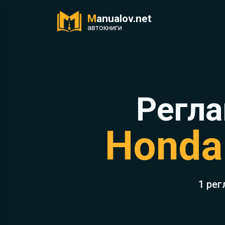
M
anualov.net
ук
автокниги
Регла
Honda
1 рег