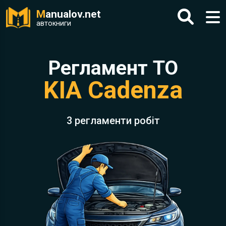
M
anualov.net
автокниги
Регламент ТО
KIA Cadenza
3 регламенти робіт