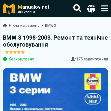
M
anualov.net
автокниги
Головна
Книги з ремонту
BMW 3
BMW 3 1998-2003. Ремонт та технічне
обслуговування
безкоштовно
175 завантажили