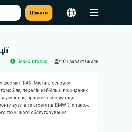
Шукати
ції
безкоштовно
201 завантажили
у форматі RAR. Містить основну
втомобіля, перелік найбільш поширених
їх усунення, правила експлуатації,
онту вузлів та агрегатів BMW 3, а також
ого технічного обслуговування.