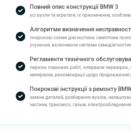
Повний опис конструкції BMW 3
усі вузли та агрегати, їх призначення, особли
Алгоритми визначення несправнос
покрокові схеми діагностики, симптоми поло
усунення, включаючи системи самодіагности
Регламенти технічного обслуговув
перелік планових робіт, інтервали перевірок,
матеріалів, рекомендації щодо продовження 
Покрокові інструкції з ремонту BMW
заміна деталей, розбирання вузлів, налаштув
частини, трансмісії, гальм, електрообладнанн