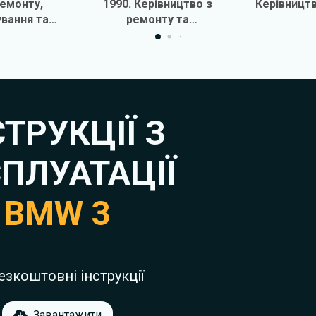
ремонту,
1990. Керівництво з
Керівницт
вання та
ремонту та
атації
обслуговування
СТРУКЦІЇ З
ПЛУАТАЦІЇ
BMW 3
езкоштовні інструкції
Завантажити