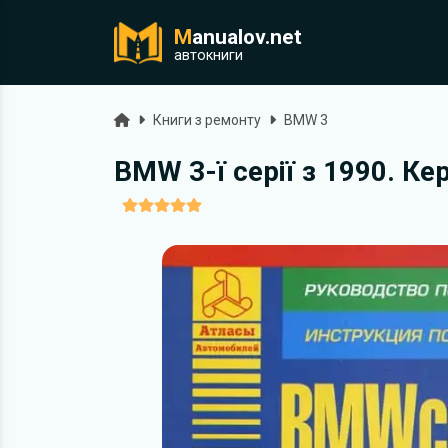
M
anualov.net
ук
автокниги
Головна
Книги з ремонту
BMW 3
BMW 3-ї серії з 1990. Ке