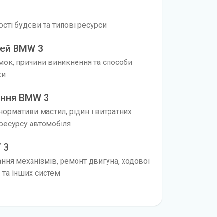
вості будови та типові ресурси
тей BMW 3
мок, причини виникнення та способи
ки
ання BMW 3
 нормативи мастил, рідин і витратних
ресурсу автомобіля
 3
ання механізмів, ремонт двигуна, ходової
я та інших систем