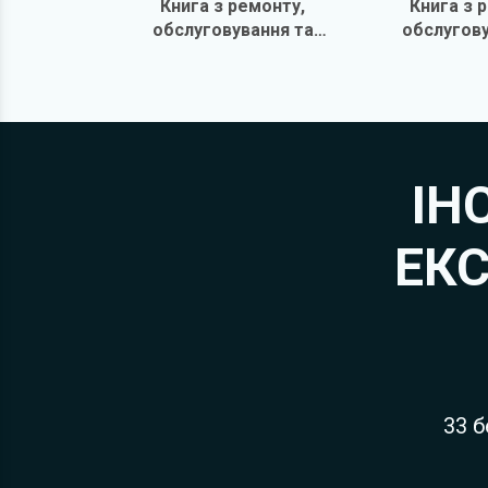
Книга з ремонту,
Книга з 
обслуговування та
обслугову
експлуатації
експлу
ІН
ЕКС
33 б