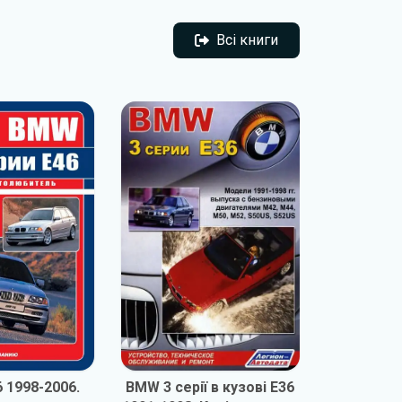
Всі книги
Всі книги
 1998-2006.
BMW 3 серії в кузові E36
BMW 3 сер