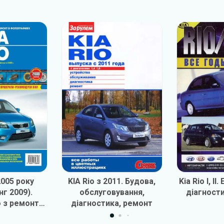
2005 року
KIA Rio з 2011. Будова,
Kia Rio I, II
нг 2009).
обслуговування,
діагност
 з ремонту
діагностика, ремонт
атації у