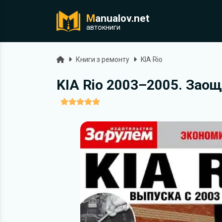
M
anualov.net
ук
автокниги
Головна
Книги з ремонту
KIA Rio
KIA Rio 2003–2005. Заощ