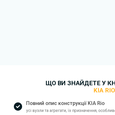
якнайшвидше.
Докладніше про те,
як зава
ЩО ВИ ЗНАЙДЕТЕ У К
KIA RIO
Повний опис конструкції KIA Rio
усі вузли та агрегати, їх призначення, особли