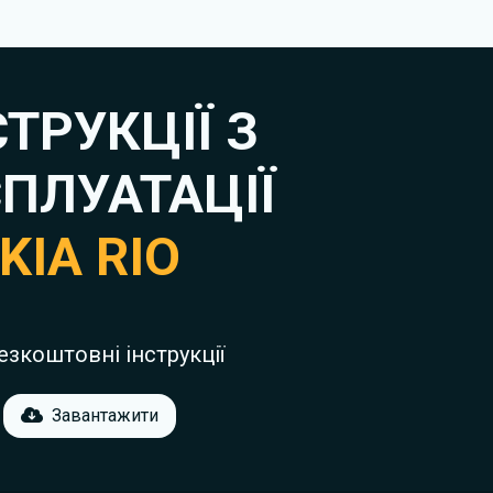
фотографіях
СТРУКЦІЇ З
ПЛУАТАЦІЇ
KIA RIO
езкоштовні інструкції
Завантажити