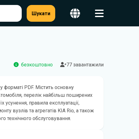
Шукати
безкоштовно
77 завантажили
 у форматі PDF. Містить основну
втомобіля, перелік найбільш поширених
їх усунення, правила експлуатації,
нту вузлів та агрегатів KIA Rio, а також
ого технічного обслуговування.