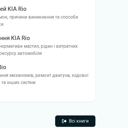
й KIA Rio
мок, причини виникнення та способи
ки
ння KIA Rio
 нормативи мастил, рідин і витратних
ресурсу автомобіля
Rio
ання механізмів, ремонт двигуна, ходової
я та інших систем
Всі книги
Всі книги