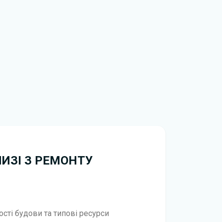
нтажити
книгу з ремонту KIA Rio безкоштовно.
НИЗІ З РЕМОНТУ
вості будови та типові ресурси