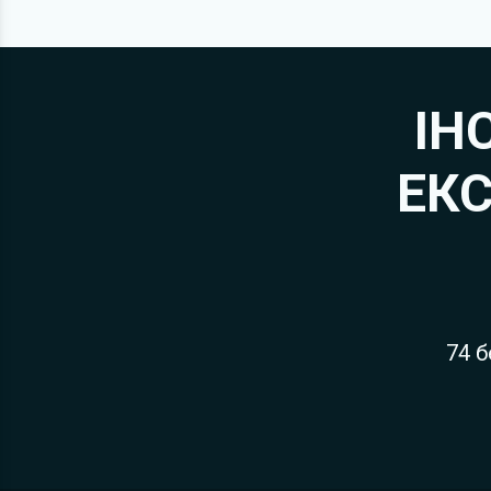
обслуговуванню
кольорових 
ІН
ЕКС
74 б