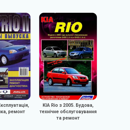
. Експлуатація,
KIA Rio з 2005. Будова,
KIA Rio
ика, ремонт
технічне обслуговування
Будова
та ремонт
обслуг
р