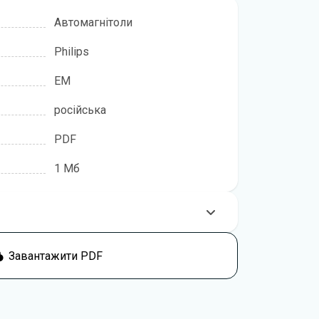
Автомагнітоли
Philips
EM
російська
PDF
1 Мб
 користуватися цим пристроєм,
Завантажити PDF
йомитися з цією інструкцією перед
ком і налаштуванням. Посібник підготовлено