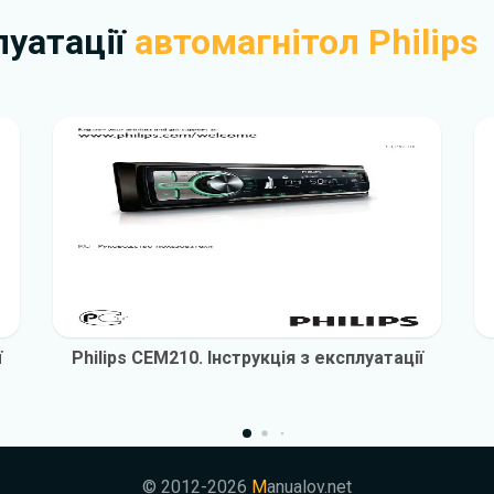
плуатації
автомагнітол Philips
ї
Philips CEM210. Інструкція з експлуатації
© 2012-2026
M
anualov.net