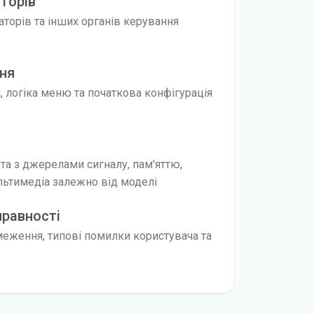
аторів
каторів та інших органів керування
ня
, логіка меню та початкова конфігурація
та з джерелами сигналу, пам'яттю,
льтимедіа залежно від моделі
правності
меження, типові помилки користувача та