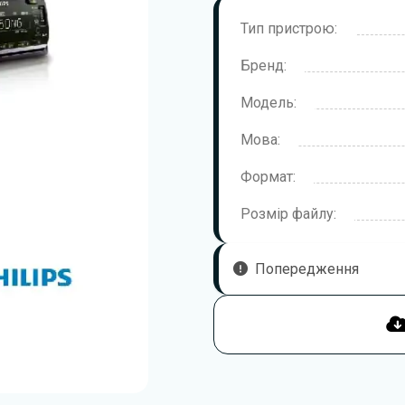
Тип пристрою:
Бренд:
Модель:
Мова:
Формат:
Розмір файлу:
Попередження
Щоб правильно та безпечно
рекомендується уважно озна
підключенням, першим запус
для моделі Philips EM.