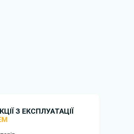
ися окремі функції, комплектації або
 у вашій версії пристрою. Це залежить від
ння та конкретної конфігурації.
обхідно перейти за посиланням
ти ознайомлення з умовами використання та
рій. Якщо у вас виникнуть труднощі,
зку
.
нтажити
інструкцію безкоштовно.
ЦІЇ З ЕКСПЛУАТАЦІЇ
EM