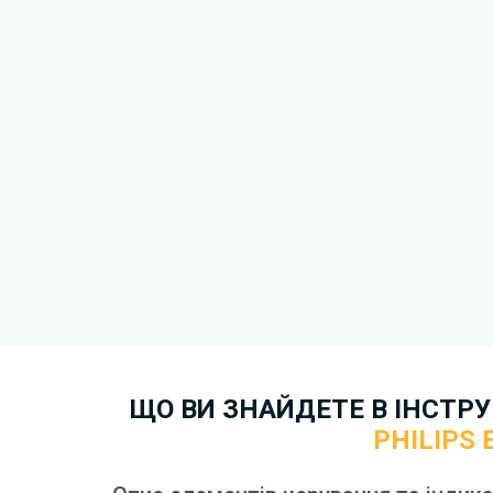
У посібнику можуть описуват
аксесуари, які відсутні саме
модифікації, регіону постача
Для завантаження файлу не
Завантажити
, підтверди
отримати файл на свій прист
скористайтеся формою
зв'я
Докладніше про те,
як зава
ЩО ВИ ЗНАЙДЕТЕ В ІНСТРУК
PHILIPS 