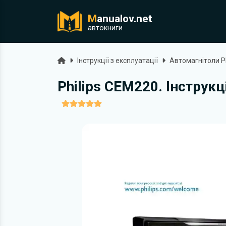
M
anualov.net
ук
автокниги
Головна
Інструкції з експлуатації
Автомагнітоли Ph
Philips CEM220. Інструкц