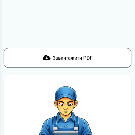
пристрій. Якщо у вас виникнуть труднощі, скористайтеся
формою
зв'язку
.
Докладніше про те,
як завантажити
інструкцію
безкоштовно.
Завантажити PDF