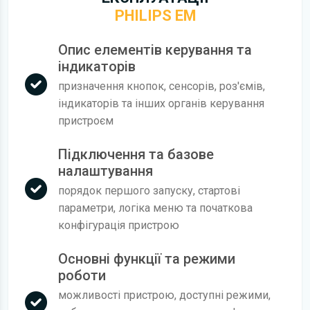
PHILIPS EM
Опис елементів керування та
індикаторів
призначення кнопок, сенсорів, роз'ємів,
індикаторів та інших органів керування
пристроєм
Підключення та базове
налаштування
порядок першого запуску, стартові
параметри, логіка меню та початкова
конфігурація пристрою
Основні функції та режими
роботи
можливості пристрою, доступні режими,