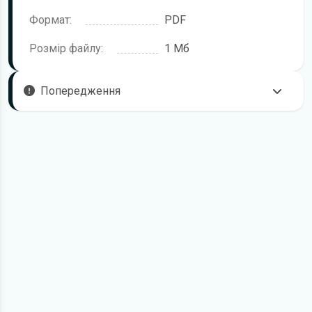
Формат:
PDF
Розмір файлу:
1 Мб
Попередження
Щоб правильно та безпечно користуватися цим
пристроєм, рекомендується уважно ознайомитися з цією
інструкцією перед підключенням, першим запуском і
налаштуванням. Посібник підготовлено для моделі Philips
EM.
У посібнику можуть описуватися окремі функції,
комплектації або аксесуари, які відсутні саме у вашій
версії пристрою. Це залежить від модифікації, регіону
постачання та конкретної конфігурації.
Для завантаження файлу необхідно перейти за
посиланням
Завантажити
, підтвердити ознайомлення
з умовами використання та отримати файл на свій