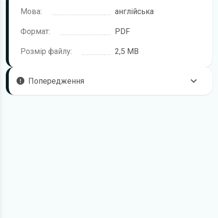
Мова:
англійська
Формат:
PDF
Розмір файлу:
2,5 MB
Попередження
Пам'ятайте, що в комплектацію автомобіля можуть
входити не всі описані в інструкції функції. У посібнику
користувача можливі розбіжності з описом Вашого
конкретного автомобіля, а також ви можете зустріти опис
таких варіантів виконання та такого обладнання, які
відсутні на вашому автомобілі.
У зв'язку з цим просимо брати до уваги, що цей
електронний посібник з експлуатації Renault Clio жодною
мірою не може замінити його друкований варіант.
Для завантаження файлу необхідно перейти за