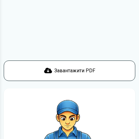
посиланням
Завантажити
, підтвердити ознайомлення
з умовами використання та завантажити файл на ваш
пристрій. Ми не обмежуємо швидкість завантаження.
Якщо у вас виникнуть труднощі, скористайтеся формою
зв'язку
. Ми намагатимемося вирішити проблему і
відповісти вам якнайшвидше.
Докладніше про те,
як завантажити
інструкцію з
експлуатації Renault Clio безкоштовно.
Завантажити PDF