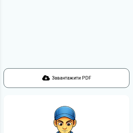
варіант.
Для завантаження файлу необхідно перейти за
посиланням
Завантажити
, підтвердити ознайомлення
з умовами використання та завантажити файл на ваш
пристрій. Ми не обмежуємо швидкість завантаження.
Якщо у вас виникнуть труднощі, скористайтеся формою
зв'язку
. Ми намагатимемося вирішити проблему і
відповісти вам якнайшвидше.
Докладніше про те,
як завантажити
інструкцію з
експлуатації Alfa Romeo Stelvio безкоштовно.
Завантажити PDF