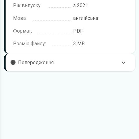
Рік випуску:
з 2021
Мова:
англійська
Формат:
PDF
Розмір файлу:
3 MB
Попередження
Пам'ятайте, що в комплектацію автомобіля можуть
входити не всі описані в інструкції функції. У посібнику
користувача можливі розбіжності з описом Вашого
конкретного автомобіля, а також ви можете зустріти опис
таких варіантів виконання та такого обладнання, які
відсутні на вашому автомобілі.
У зв'язку з цим просимо брати до уваги, що цей
електронний посібник з експлуатації Alfa Romeo Stelvio
жодною мірою не може замінити його друкований