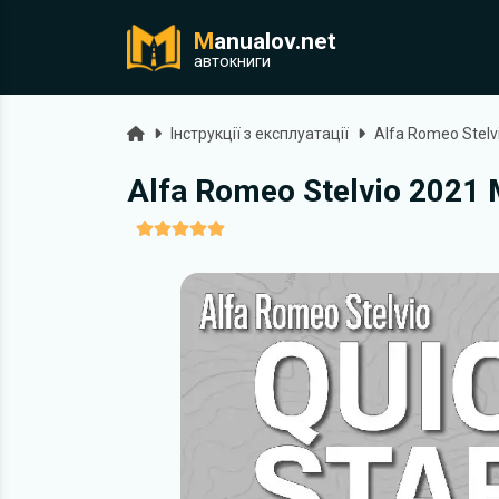
M
anualov.net
ук
автокниги
Головна
Інструкції з експлуатації
Alfa Romeo Stelv
Alfa Romeo Stelvio 2021 M