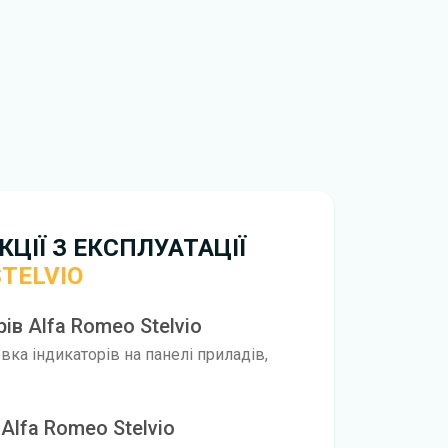
обхідно перейти за посиланням
ти ознайомлення з умовами використання та
истрій. Ми не обмежуємо швидкість
иникнуть труднощі, скористайтеся формою
вирішити проблему і відповісти вам
нтажити
інструкцію з експлуатації Alfa Romeo
ЦІЇ З ЕКСПЛУАТАЦІЇ
TELVIO
ів Alfa Romeo Stelvio
ка індикаторів на панелі приладів,
Alfa Romeo Stelvio