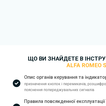
друкований варіант.
Для завантаження файлу не
Завантажити
, підтверди
завантажити файл на ваш пр
завантаження. Якщо у вас в
зв'язку
. Ми намагатимемося 
якнайшвидше.
Докладніше про те,
як зава
Stelvio безкоштовно.
ЩО ВИ ЗНАЙДЕТЕ В ІНСТРУК
ALFA ROMEO S
Опис органів керування та індикатор
призначення кнопок і перемикачів, розшифров
пояснення попереджувальних сигналів
Правила повсякденної експлуатації 