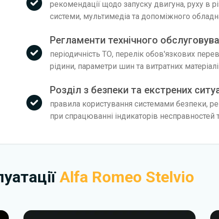
рекомендації щодо запуску двигуна, руху в р
системи, мультимедіа та допоміжного облад
Регламенти технічного обслуговуван
періодичність ТО, перелік обов'язкових пере
рідини, параметри шин та витратних матеріал
Розділ з безпеки та екстрених ситу
правила користування системами безпеки, рек
при спрацюванні індикаторів несправностей т
плуатації
Alfa Romeo Stelvio