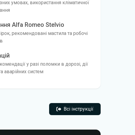
ізних умовах, використання кліматичної
нання
ня Alfa Romeo Stelvio
вірок, рекомендовані мастила та робочі
ів
ацій
омендації у разі поломки в дорозі, дії
а аварійних систем
Всі інструкції
Всі інструкції