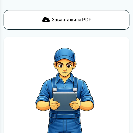
Докладніше про те,
як завантажити
інструкцію з
експлуатації Ford Expedition безкоштовно.
Завантажити PDF