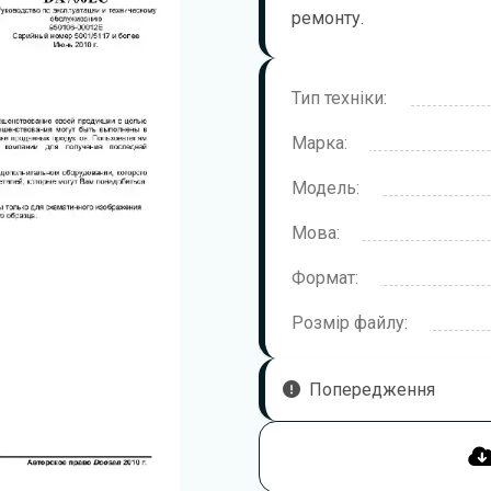
ремонту.
Тип техніки:
Марка:
Модель:
Мова:
Формат:
Розмір файлу:
Попередження
Щоб правильно та безпечно 
уважно ознайомитися з цією