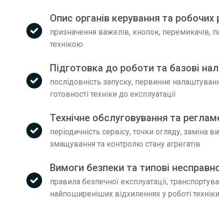
Опис органів керування та робочих
призначення важелів, кнопок, перемикачів, па
технікою
Підготовка до роботи та базові на
послідовність запуску, первинне налаштування
готовності техніки до експлуатації
Технічне обслуговування та реглам
періодичність сервісу, точки огляду, заміна 
змащування та контролю стану агрегатів
Вимоги безпеки та типові несправн
правила безпечної експлуатації, транспортуван
найпоширеніших відхиленнях у роботі технік