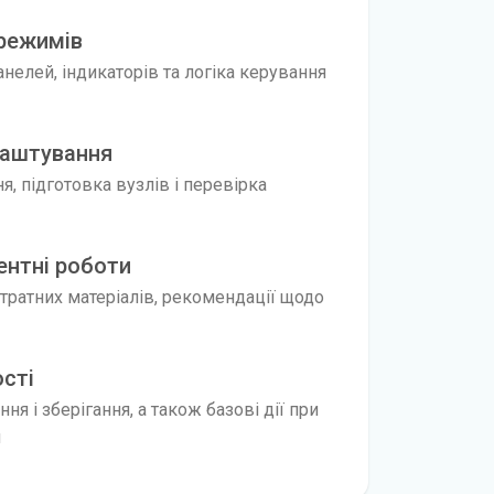
 режимів
нелей, індикаторів та логіка керування
лаштування
, підготовка вузлів і перевірка
ентні роботи
витратних матеріалів, рекомендації щодо
ості
ня і зберігання, а також базові дії при
и