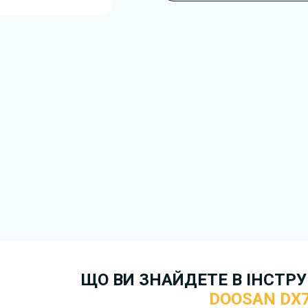
підготовлено для моделі Do
У документі можуть описува
обладнання або робочі режим
залежить від конфігурації, р
Для завантаження файлу не
Завантажити
, підтверди
отримати файл на свій прист
скористайтеся формою
зв'я
Докладніше про те,
як зава
ЩО ВИ ЗНАЙДЕТЕ В ІНСТРУК
DOOSAN DX