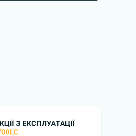
osan DX700LC.
тися окремі комплектації, додаткове
и, які відсутні саме у вашій модифікації. Це
оку випуску та ринку постачання.
обхідно перейти за посиланням
ти ознайомлення з умовами використання та
рій. Якщо у вас виникнуть труднощі,
зку
.
нтажити
інструкцію безкоштовно.
ЦІЇ З ЕКСПЛУАТАЦІЇ
700LC