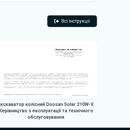
Всі інструкції
Всі інструкції
Екскаватор колісний Doosan Solar 210W-V.
Екскават
Керівництво з експлуатації та технічного
Керівниц
обслуговування