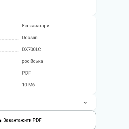
Екскаватори
Doosan
DX700LC
російська
PDF
10 Мб
користуватися технікою, рекомендується
Завантажити PDF
 інструкцією перед початком роботи. Посібник