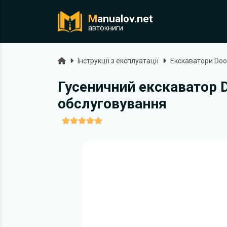
M
anualov.net
ук
автокниги
Головна
Інструкції з експлуатації
Екскаватори Do
Гусеничний екскаватор D
обслуговування