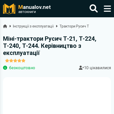
M
anualov.net
автокниги
Головна
Інструкції з експлуатації
Трактори Русич Т
Міні-трактори Русич Т-21, Т-224,
Т-240, Т-244. Керівництво з
експлуатації
безкоштовно
10 цікавилися