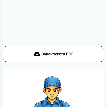
з умовами використання та отримати файл на свій
пристрій. Якщо у вас виникнуть труднощі, скористайтеся
формою
зв'язку
.
Докладніше про те,
як завантажити
інструкцію
безкоштовно.
Завантажити PDF