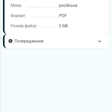
Мова:
російська
Формат:
PDF
Розмір файлу:
3 Мб
Попередження
Щоб правильно та безпечно користуватися технікою,
рекомендується уважно ознайомитися з цією інструкцією
перед початком роботи. Посібник підготовлено для
моделі Русич Т.
У документі можуть описуватися окремі комплектації,
додаткове обладнання або робочі режими, які відсутні
саме у вашій модифікації. Це залежить від конфігурації,
року випуску та ринку постачання.
Для завантаження файлу необхідно перейти за
посиланням
Завантажити
, підтвердити ознайомлення