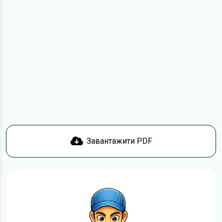
Для завантаження файлу необхідно перейти за
посиланням
Завантажити
, підтвердити ознайомлення
з умовами використання та отримати файл на свій
пристрій. Якщо у вас виникнуть труднощі, скористайтеся
формою
зв'язку
.
Докладніше про те,
як завантажити
інструкцію
безкоштовно.
Завантажити PDF