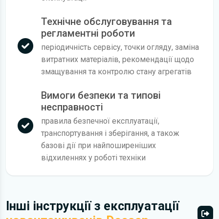
Технічне обслуговування та
регламентні роботи
періодичність сервісу, точки огляду, заміна
витратних матеріалів, рекомендації щодо
змащування та контролю стану агрегатів
Вимоги безпеки та типові
несправності
правила безпечної експлуатації,
транспортування і зберігання, а також
базові дії при найпоширеніших
відхиленнях у роботі техніки
Інші інструкції з експлуатації
Всі 