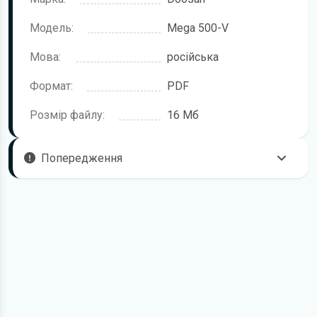
Модель:
Mega 500-V
Мова:
російська
Формат:
PDF
Розмір файлу:
16 Мб
Попередження
Щоб правильно та безпечно користуватися технікою,
рекомендується уважно ознайомитися з цією інструкцією
перед початком роботи. Посібник підготовлено для
моделі Doosan Mega 500-V.
У документі можуть описуватися окремі комплектації,
додаткове обладнання або робочі режими, які відсутні
саме у вашій модифікації. Це залежить від конфігурації,
року випуску та ринку постачання.