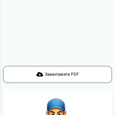
Для завантаження файлу необхідно перейти за
посиланням
Завантажити
, підтвердити ознайомлення
з умовами використання та отримати файл на свій
пристрій. Якщо у вас виникнуть труднощі, скористайтеся
формою
зв'язку
.
Докладніше про те,
як завантажити
інструкцію
безкоштовно.
Завантажити PDF