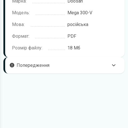
Марка:
Doosan
Модель:
Mega 300-V
Мова:
російська
Формат:
PDF
Розмір файлу:
18 Мб
Попередження
Щоб правильно та безпечно користуватися технікою,
рекомендується уважно ознайомитися з цією інструкцією
перед початком роботи. Посібник підготовлено для
моделі Doosan Mega 300-V.
У документі можуть описуватися окремі комплектації,
додаткове обладнання або робочі режими, які відсутні
саме у вашій модифікації. Це залежить від конфігурації,
року випуску та ринку постачання.